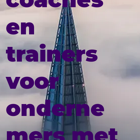
en
trainers
voor
onderne
mers met